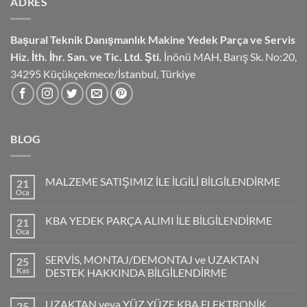
ADRES
Başural Teknik Danışmanlık
Makine Yedek Parça ve Servis
Hiz.
İth. İhr. San. ve Tic. Ltd. Şti.
İnönü MAH, Barış Sk. No:20,
34295 Küçükçekmece/İstanbul, Türkiye
BLOG
MALZEME SATIŞIMIZ İLE İLGİLİ BİLGİLENDİRME
21
Oca
KBA YEDEK PARÇA ALIMI İLE BİLGİLENDİRME
21
Oca
SERVİS, MONTAJ/DEMONTAJ ve UZAKTAN
25
Kas
DESTEK HAKKINDA BİLGİLENDİRME
UZAKTAN veya YÜZ YÜZE KBA ELEKTRONİK
25