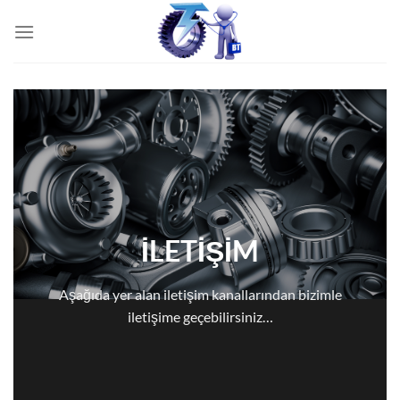
İçeriğe
atla
İLETİŞİM
Aşağıda yer alan iletişim kanallarından bizimle
iletişime geçebilirsiniz…