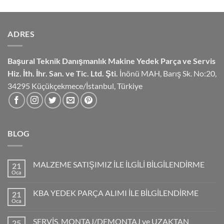
ADRES
Başural Teknik Danışmanlık
Makine Yedek Parça ve Servis
Hiz.
İth. İhr. San. ve Tic. Ltd. Şti.
İnönü MAH, Barış Sk. No:20,
34295 Küçükçekmece/İstanbul, Türkiye
BLOG
MALZEME SATIŞIMIZ İLE İLGİLİ BİLGİLENDİRME
21
Oca
KBA YEDEK PARÇA ALIMI İLE BİLGİLENDİRME
21
Oca
SERVİS, MONTAJ/DEMONTAJ ve UZAKTAN
25