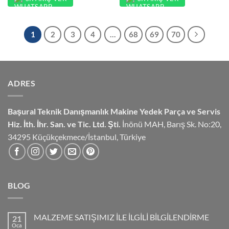
1
2
3
4
…
68
69
70
ADRES
Başural Teknik Danışmanlık
Makine Yedek Parça ve Servis
Hiz.
İth. İhr. San. ve Tic. Ltd. Şti.
İnönü MAH, Barış Sk. No:20,
34295 Küçükçekmece/İstanbul, Türkiye
BLOG
MALZEME SATIŞIMIZ İLE İLGİLİ BİLGİLENDİRME
21
Oca