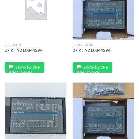
2.EL ÜRÜN
ELEKTRONIK
07 KT 92 L0844294
07 KT 92 L0844294
SIPARIŞ VER
SIPARIŞ VER