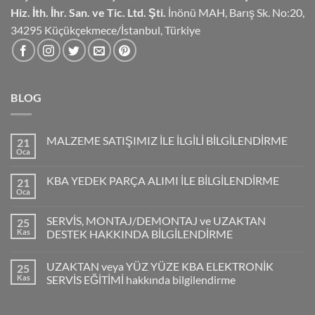
Hiz.
İth. İhr. San. ve Tic. Ltd. Şti.
İnönü MAH, Barış Sk. No:20,
34295 Küçükçekmece/İstanbul, Türkiye
BLOG
MALZEME SATIŞIMIZ İLE İLGİLİ BİLGİLENDİRME
21
Oca
KBA YEDEK PARÇA ALIMI İLE BİLGİLENDİRME
21
Oca
SERVİS, MONTAJ/DEMONTAJ ve UZAKTAN
25
Kas
DESTEK HAKKINDA BİLGİLENDİRME
UZAKTAN veya YÜZ YÜZE KBA ELEKTRONİK
25
Kas
SERVİS EĞİTİMİ hakkında bilgilendirme