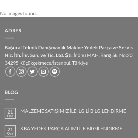
No images found.
ADRES
Başural Teknik Danışmanlık
Makine Yedek Parça ve Servis
Hiz.
İth. İhr. San. ve Tic. Ltd. Şti.
İnönü MAH, Barış Sk. No:20,
34295 Küçükçekmece/İstanbul, Türkiye
BLOG
MALZEME SATIŞIMIZ İLE İLGİLİ BİLGİLENDİRME
21
Oca
KBA YEDEK PARÇA ALIMI İLE BİLGİLENDİRME
21
Oca