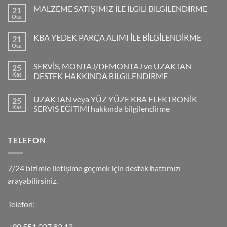
MALZEME SATIŞIMIZ İLE İLGİLİ BİLGİLENDİRME
21
Oca
KBA YEDEK PARÇA ALIMI İLE BİLGİLENDİRME
21
Oca
SERVİS, MONTAJ/DEMONTAJ ve UZAKTAN
25
Kas
DESTEK HAKKINDA BİLGİLENDİRME
UZAKTAN veya YÜZ YÜZE KBA ELEKTRONİK
25
Kas
SERVİS EĞİTİMİ hakkında bilgilendirme
TELEFON
7/24 bizimle iletişime geçmek için destek hattımızı
arayabilirsiniz.
Telefon;
+90 551 027 82 12