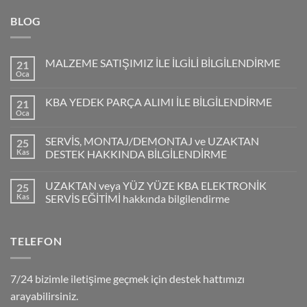
BLOG
MALZEME SATIŞIMIZ İLE İLGİLİ BİLGİLENDİRME
21
Oca
KBA YEDEK PARÇA ALIMI İLE BİLGİLENDİRME
21
Oca
SERVİS, MONTAJ/DEMONTAJ ve UZAKTAN
25
Kas
DESTEK HAKKINDA BİLGİLENDİRME
UZAKTAN veya YÜZ YÜZE KBA ELEKTRONİK
25
Kas
SERVİS EĞİTİMİ hakkında bilgilendirme
TELEFON
7/24 bizimle iletişime geçmek için destek hattımızı
arayabilirsiniz.