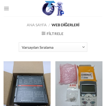
İçeriğe
atla
ANA SAYFA
/
WEB DIĞERLERI
FILTRELE