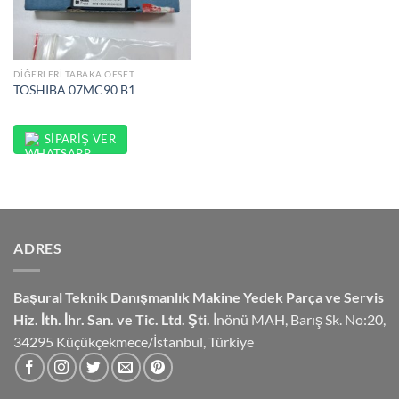
DIĞERLERI TABAKA OFSET
TOSHIBA 07MC90 B1
SIPARIŞ VER
ADRES
Başural Teknik Danışmanlık
Makine Yedek Parça ve Servis
Hiz.
İth. İhr. San. ve Tic. Ltd. Şti.
İnönü MAH, Barış Sk. No:20,
34295 Küçükçekmece/İstanbul, Türkiye