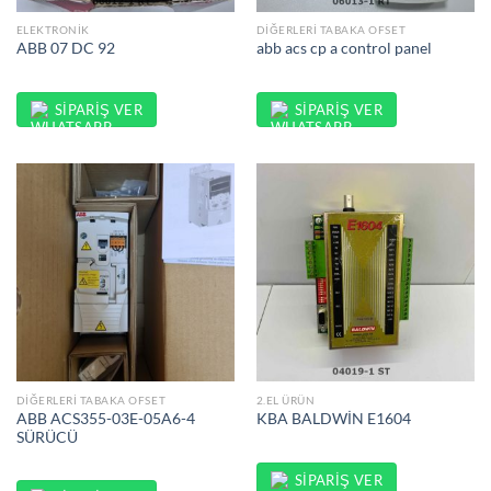
ELEKTRONIK
DIĞERLERI TABAKA OFSET
ABB 07 DC 92
abb acs cp a control panel
SIPARIŞ VER
SIPARIŞ VER
DIĞERLERI TABAKA OFSET
2.EL ÜRÜN
ABB ACS355-03E-05A6-4
KBA BALDWİN E1604
SÜRÜCÜ
SIPARIŞ VER