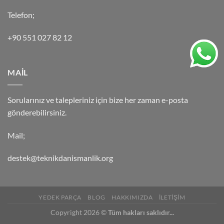
Telefon;
+90 551 027 82 12
MAİL
Sorularınız ve talepleriniz için bize her zaman e-posta
gönderebilirsiniz.
Mail;
destek@teknikdanismanlik.org
YEDEK PARÇA
BLOG
HAKKIMIZDA
İLETİŞİM
Copyright 2026 ©
Tüm hakları saklıdır...