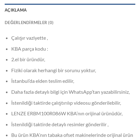
AÇIKLAMA
DEĞERLENDIRMELER (0)
Çalışır vaziyette ,
KBA parça kodu :
2.el bir üründür,
Fiziki olarak herhangi bir sorunu yoktur,
İstanbul’da elden teslim edilir,
Daha fazla detaylı bilgi için WhatsApp’tan yazabilirsiniz,
İstenildiği taktirde çalıştırılıp videosu gönderilebilir,
LENZE ERBM100R086W KBA’nın orijinal ürünüdür,
İstenildiği taktirde detaylı resimler gönderilir ,
Bu ürün KBA’nın tabaka ofset makinelerinde orijinal ürün