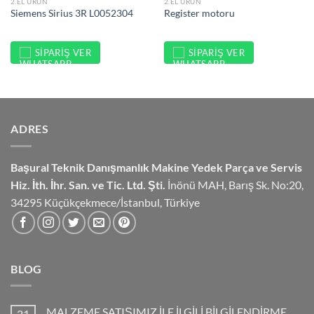
2.EL ÜRÜN
2.EL ÜRÜN
Siemens Sirius 3R L0052304
Register motoru
SIPARIŞ VER
SIPARIŞ VER
ADRES
Başural Teknik Danışmanlık
Makine Yedek Parça ve Servis
Hiz.
İth. İhr. San. ve Tic. Ltd. Şti.
İnönü MAH, Barış Sk. No:20,
34295 Küçükçekmece/İstanbul, Türkiye
BLOG
MALZEME SATIŞIMIZ İLE İLGİLİ BİLGİLENDİRME
21