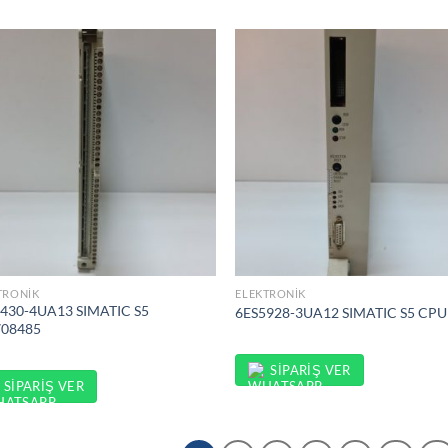
TRONIK
ELEKTRONIK
430-4UA13 SIMATIC S5
6ES5928-3UA12 SIMATIC S5 CPU
708485
SIPARIŞ VER
SIPARIŞ VER