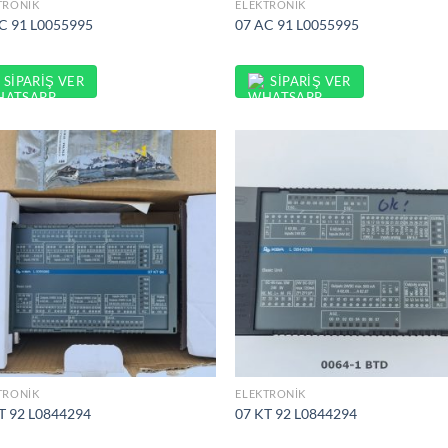
TRONIK
ELEKTRONIK
C 91 L0055995
07 AC 91 L0055995
SIPARIŞ VER
SIPARIŞ VER
TRONIK
ELEKTRONIK
T 92 L0844294
07 KT 92 L0844294