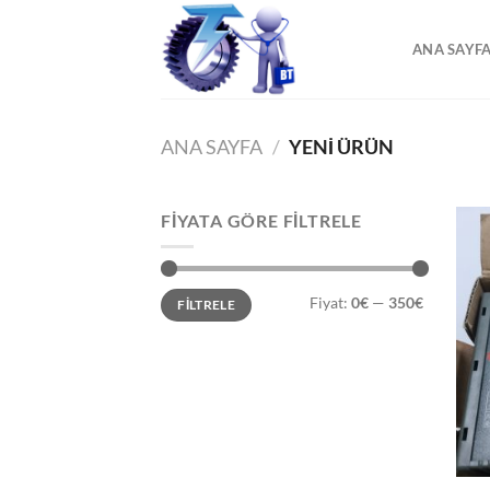
İçeriğe
atla
ANA SAYF
ANA SAYFA
/
YENI ÜRÜN
FIYATA GÖRE FILTRELE
En
En
Fiyat:
0€
—
350€
FILTRELE
düşük
yüksek
fiyat
fiyat