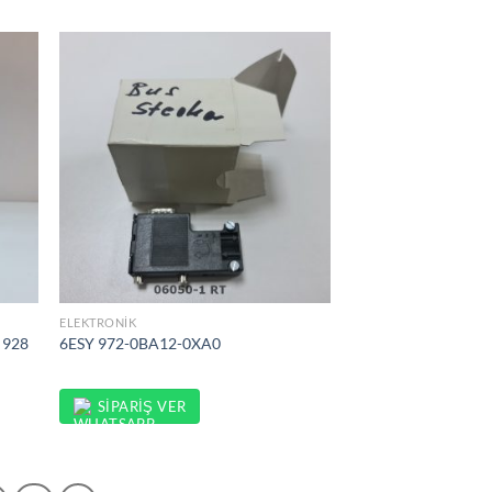
ELEKTRONIK
 928
6ESY 972-0BA12-0XA0
SIPARIŞ VER