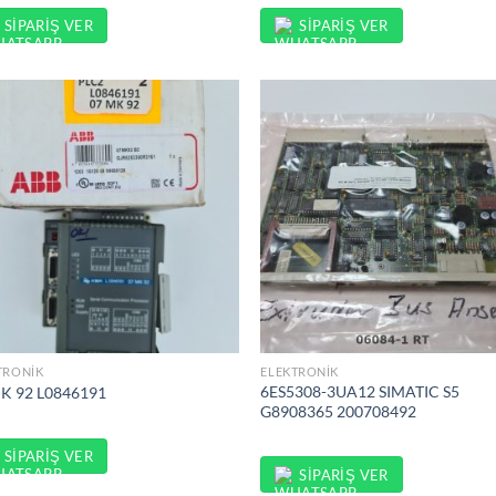
SIPARIŞ VER
SIPARIŞ VER
TRONIK
ELEKTRONIK
6ES5308-3UA12 SIMATIC S5
K 92 L0846191
G8908365 200708492
SIPARIŞ VER
SIPARIŞ VER