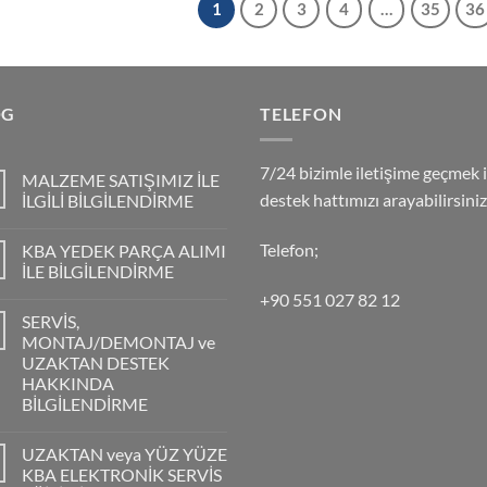
1
2
3
4
…
35
36
OG
TELEFON
7/24 bizimle iletişime geçmek i
MALZEME SATIŞIMIZ İLE
destek hattımızı arayabilirsiniz
İLGİLİ BİLGİLENDİRME
Telefon;
KBA YEDEK PARÇA ALIMI
İLE BİLGİLENDİRME
+90 551 027 82 12
SERVİS,
MONTAJ/DEMONTAJ ve
UZAKTAN DESTEK
HAKKINDA
BİLGİLENDİRME
UZAKTAN veya YÜZ YÜZE
KBA ELEKTRONİK SERVİS