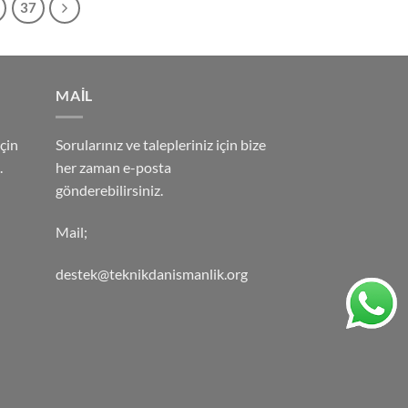
37
MAİL
çin
Sorularınız ve talepleriniz için bize
.
her zaman e-posta
gönderebilirsiniz.
Mail;
destek@teknikdanismanlik.org