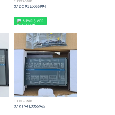
ELEKTRONIK
07 DC 91 L0055994
SIPARIŞ VER
ELEKTRONIK
07 KT 94 L0055965