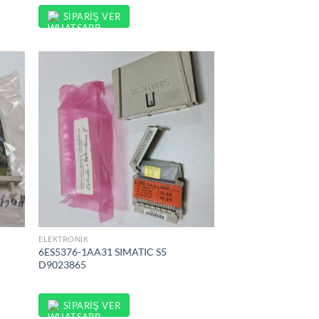
SIPARIŞ VER
ELEKTRONIK
6ES5376-1AA31 SIMATIC S5
D9023865
SIPARIŞ VER