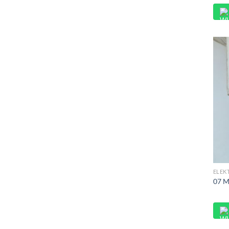
ELEK
07 M