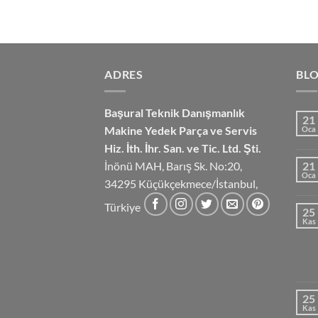
ADRES
BL
Başural Teknik Danışmanlık
21
Makine Yedek Parça ve Servis
Oca
Hiz.
İth. İhr. San. ve Tic. Ltd. Şti.
İnönü MAH, Barış Sk. No:20,
21
Oca
34295 Küçükçekmece/İstanbul,
Türkiye
25
Kas
25
Kas