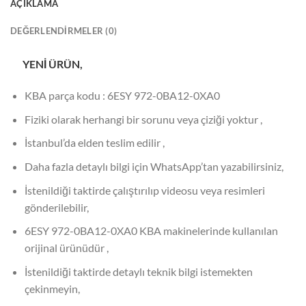
AÇIKLAMA
DEĞERLENDIRMELER (0)
YENİ ÜRÜN,
KBA parça kodu : 6ESY 972-0BA12-0XA0
Fiziki olarak herhangi bir sorunu veya çiziği yoktur ,
İstanbul’da elden teslim edilir ,
Daha fazla detaylı bilgi için WhatsApp’tan yazabilirsiniz,
İstenildiği taktirde çalıştırılıp videosu veya resimleri
gönderilebilir,
6ESY 972-0BA12-0XA0 KBA makinelerinde kullanılan
orijinal ürünüdür ,
İstenildiği taktirde detaylı teknik bilgi istemekten
çekinmeyin,