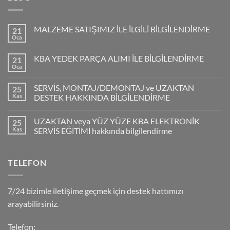
MALZEME SATIŞIMIZ İLE İLGİLİ BİLGİLENDİRME
21
Oca
KBA YEDEK PARÇA ALIMI İLE BİLGİLENDİRME
21
Oca
SERVİS, MONTAJ/DEMONTAJ ve UZAKTAN
25
Kas
DESTEK HAKKINDA BİLGİLENDİRME
UZAKTAN veya YÜZ YÜZE KBA ELEKTRONİK
25
Kas
SERVİS EĞİTİMİ hakkında bilgilendirme
TELEFON
7/24 bizimle iletişime geçmek için destek hattımızı
arayabilirsiniz.
Telefon;