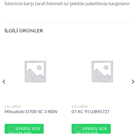
İstenirse karşı taraf ödemeli iyi şekilde paketlenip kargolanır
İLGILI ÜRÜNLER
2.EL ÜRÜN
2.EL ÜRÜN
Mitsubishi D700-SC 3 400V
07 AC 91 L0845727
SIPARIŞ VER
SIPARIŞ VER