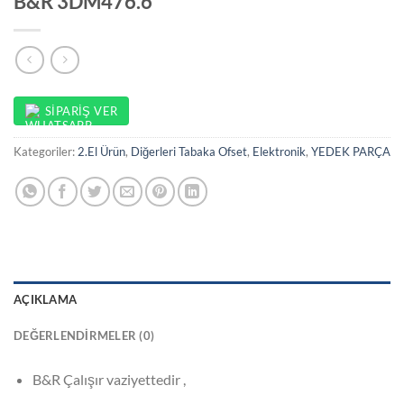
B&R 3DM476.6
SIPARIŞ VER
Kategoriler:
2.El Ürün
,
Diğerleri Tabaka Ofset
,
Elektronik
,
YEDEK PARÇA
AÇIKLAMA
DEĞERLENDIRMELER (0)
B&R Çalışır vaziyettedir ,