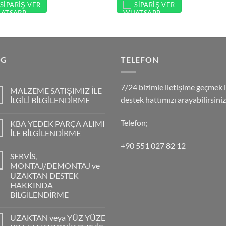
SIPARIŞ VER
SIPARIŞ VER
OG
TELEFON
7/24 bizimle iletişime geçmek i
MALZEME SATIŞIMIZ İLE
destek hattımızı arayabilirsiniz
İLGİLİ BİLGİLENDİRME
Telefon;
KBA YEDEK PARÇA ALIMI
İLE BİLGİLENDİRME
+90 551 027 82 12
SERVİS,
MONTAJ/DEMONTAJ ve
UZAKTAN DESTEK
HAKKINDA
BİLGİLENDİRME
UZAKTAN veya YÜZ YÜZE