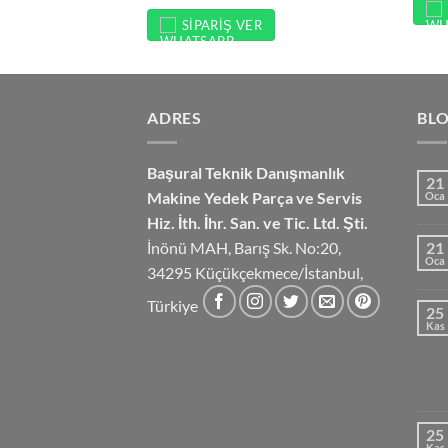
SIPARIŞ VER
ADRES
BL
Başural Teknik Danışmanlık
21
Makine Yedek Parça ve Servis
Oca
Hiz.
İth. İhr. San. ve Tic. Ltd. Şti.
İnönü MAH, Barış Sk. No:20,
21
Oca
34295 Küçükçekmece/İstanbul,
Türkiye
25
Kas
25
Kas