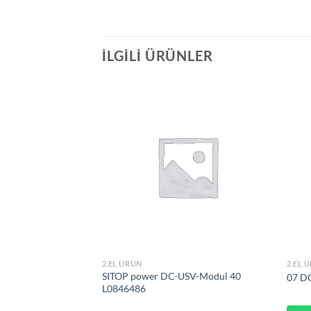
İLGILI ÜRÜNLER
2.EL ÜRÜN
2.EL 
SITOP power DC-USV-Modul 40
RL 75 kw
07 D
L0846486