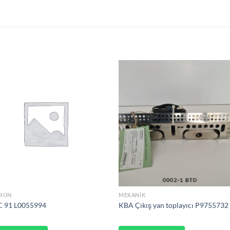
ÜRÜN
MEKANIK
C 91 L0055994
KBA Çıkış yan toplayıcı P9755732