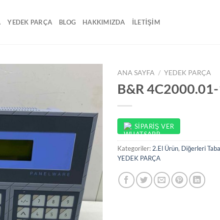
A
YEDEK PARÇA
BLOG
HAKKIMIZDA
İLETİŞİM
ANA SAYFA
/
YEDEK PARÇA
B&R 4C2000.01
SIPARIŞ VER
Kategoriler:
2.El Ürün
,
Diğerleri Tab
YEDEK PARÇA