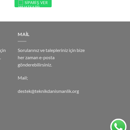
SIPARIŞ VER
MAİL
çin
Sorularınız ve talepleriniz için bize
.
her zaman e-posta
gönderebilirsiniz.
Mail;
destek@teknikdanismanlik.org