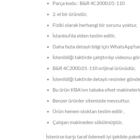
Parça kodu : B&R 4C2000.01-110
2. el bir üründür,
Fiziki olarak herhangi bir sorunu yoktur,
İstanbul’da elden teslim edilir,
Daha fazla detaylı bilgi için WhatsApp’tan
İstenildiği taktirde çalıştırılıp videosu gön
B&R 4C2000.01-110 orijinal ürünüdür,
İstenildiği taktirde detaylı resimler gönderi
Bu ürün KBA’nın tabaka ofset makinelerinde
Benzer ürünler sitemizde mevcuttur,
Ürün hemen stoktan teslim edilir ,
Çalışan makineden sökülmüştür,
İstenirse karşı taraf ödemeli iyi şekilde pake