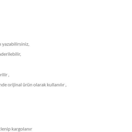
 yazabilirsiniz,
derilebilir,
lir ,
 orijinal ürün olarak kullanılır ,
tlenip kargolanır