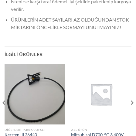
İstenirse karşı taraf ödemeli iyi şekilde paketlenip kargoya
verilir.
ÜRÜNLERİN ADET SAYILARI AZ OLDUĞUNDAN STOK
MİKTARINI ÖNCELİKLE SORMAYI UNUTMAYINIZ!
İLGILI ÜRÜNLER
DIĞERLERI TABAKA OFSET
2.EL ÜRÜN
Kersten III 26440
Mitsubishi D700-SC 3 400V