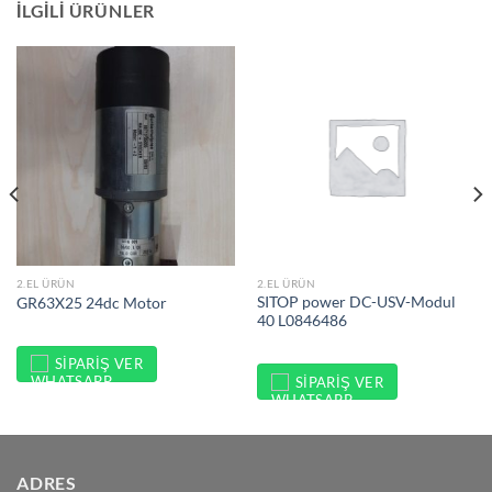
İLGILI ÜRÜNLER
2.EL ÜRÜN
2.EL ÜRÜN
SITOP power DC-USV-Modul
GR63X25 24dc Motor
40 L0846486
SIPARIŞ VER
SIPARIŞ VER
ADRES