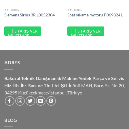
2.EL ÜRÜN
2.EL ÜRÜN
Siemens Sirius 3R L0052304
Spat yıkama motoru P0693241
SIPARIŞ VER
SIPARIŞ VER
ADRES
Başural Teknik Danışmanlık
Makine Yedek Parça ve Servis
Hiz.
İth. İhr. San. ve Tic. Ltd. Şti.
İnönü MAH, Barış Sk. No:20,
34295 Küçükçekmece/İstanbul, Türkiye
BLOG