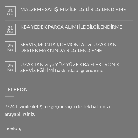
MALZEME SATIŞIMIZ İLE İLGİLİ BİLGİLENDİRME
21
Oca
KBA YEDEK PARÇA ALIMI İLE BİLGİLENDİRME
21
Oca
SERVİS, MONTAJ/DEMONTAJ ve UZAKTAN
25
Kas
DESTEK HAKKINDA BİLGİLENDİRME
UZAKTAN veya YÜZ YÜZE KBA ELEKTRONİK
25
Kas
SERVİS EĞİTİMİ hakkında bilgilendirme
TELEFON
7/24 bizimle iletişime geçmek için destek hattımızı
arayabilirsiniz.
Telefon;