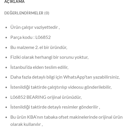
AÇIKLAMA
DEĞERLENDIRMELER (0)
Ürün çalışır vaziyettedir ,
Parça kodu : L06852
Bu malzeme 2. el bir üründür,
Fiziki olarak herhangi bir sorunu yoktur,
İstanbul’da elden teslim edilir,
Daha fazla detaylı bilgi için WhatsApp’tan yazabilirsiniz,
İstenildiği taktirde çalıştırılıp videosu gönderilebilir,
L06852 BEARING orijinal ürünüdür,
İstenildiği taktirde detaylı resimler gönderilir ,
Bu ürün KBA’nın tabaka ofset makinelerinde orijinal ürün
olarak kullanılır ,