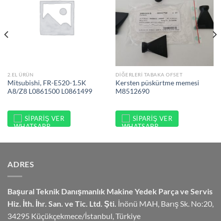
2.EL ÜRÜN
DIĞERLERI TABAKA OFSET
Mitsubishi, FR-E520-1.5K
Kersten püskürtme memesi
A8/Z8 L0861500 L0861499
M8512690
SIPARIŞ VER
SIPARIŞ VER
ADRES
Başural Teknik Danışmanlık
Makine Yedek Parça ve Servis
Hiz.
İth. İhr. San. ve Tic. Ltd. Şti.
İnönü MAH, Barış Sk. No:20,
34295 Küçükçekmece/İstanbul, Türkiye