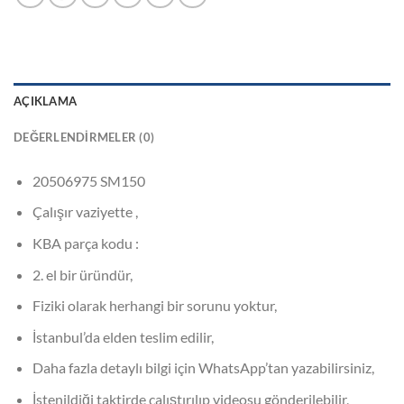
AÇIKLAMA
DEĞERLENDIRMELER (0)
20506975 SM150
Çalışır vaziyette ,
KBA parça kodu :
2. el bir üründür,
Fiziki olarak herhangi bir sorunu yoktur,
İstanbul’da elden teslim edilir,
Daha fazla detaylı bilgi için WhatsApp’tan yazabilirsiniz,
İstenildiği taktirde çalıştırılıp videosu gönderilebilir,