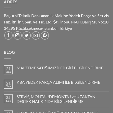
ADRES
Başural Teknik Danışmanlık
Makine Yedek Parça ve Servis
Hiz.
İth. İhr. San. ve Tic. Ltd. Şti.
İnönü MAH, Barış Sk. No:20,
34295 Küçükçekmece/İstanbul, Türkiye
BLOG
MALZEME SATIŞIMIZ İLE İLGİLİ BİLGİLENDİRME
21
Oca
KBA YEDEK PARÇA ALIMI İLE BİLGİLENDİRME
21
Oca
SERVİS, MONTAJ/DEMONTAJ ve UZAKTAN
25
Kas
DESTEK HAKKINDA BİLGİLENDİRME
UZAKTAN veya YÜZ YÜZE KBA ELEKTRONİK