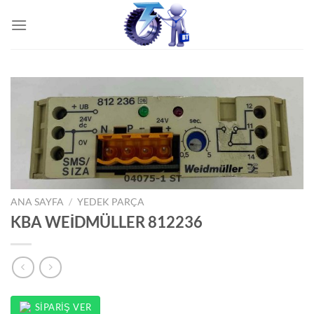
İçeriğe
atla
ANA SAYFA
/
YEDEK PARÇA
KBA WEİDMÜLLER 812236
SIPARIŞ VER