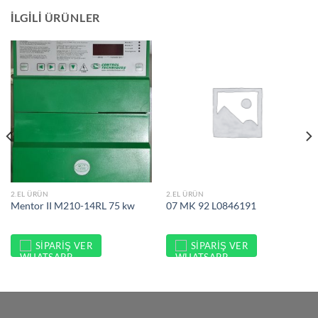
İLGILI ÜRÜNLER
2.EL ÜRÜN
2.EL ÜRÜN
Mentor II M210-14RL 75 kw
07 MK 92 L0846191
SIPARIŞ VER
SIPARIŞ VER