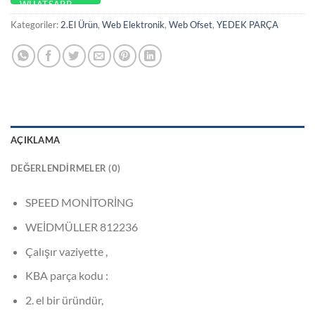
Kategoriler:
2.El Ürün
,
Web Elektronik
,
Web Ofset
,
YEDEK PARÇA
AÇIKLAMA
DEĞERLENDIRMELER (0)
SPEED MONİTORİNG
WEİDMÜLLER 812236
Çalışır vaziyette ,
KBA parça kodu :
2. el bir üründür,