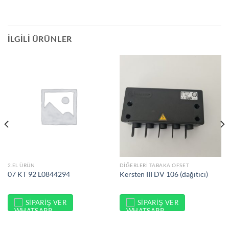
İLGILI ÜRÜNLER
2.EL ÜRÜN
DIĞERLERI TABAKA OFSET
07 KT 92 L0844294
Kersten III DV 106 (dağıtıcı)
SIPARIŞ VER
SIPARIŞ VER