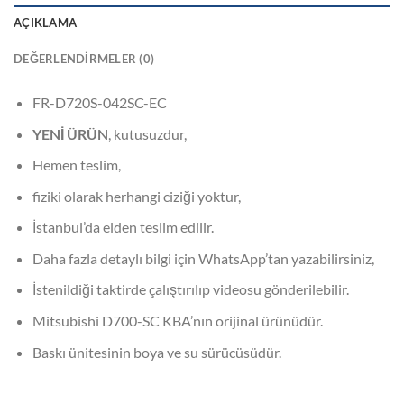
AÇIKLAMA
DEĞERLENDIRMELER (0)
FR-D720S-042SC-EC
YENİ ÜRÜN
, kutusuzdur,
Hemen teslim,
fiziki olarak herhangi ciziği yoktur,
İstanbul’da elden teslim edilir.
Daha fazla detaylı bilgi için WhatsApp’tan yazabilirsiniz,
İstenildiği taktirde çalıştırılıp videosu gönderilebilir.
Mitsubishi D700-SC KBA’nın orijinal ürünüdür.
Baskı ünitesinin boya ve su sürücüsüdür.