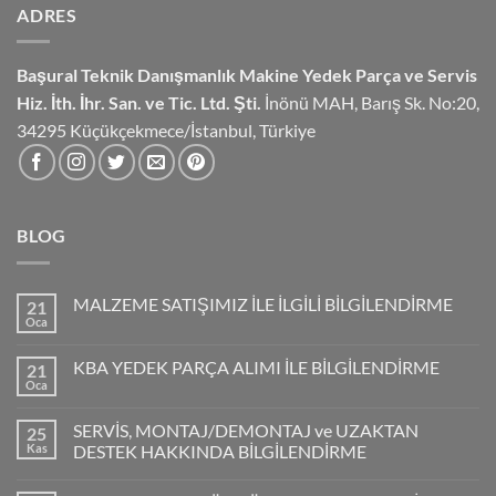
ADRES
Başural Teknik Danışmanlık
Makine Yedek Parça ve Servis
Hiz.
İth. İhr. San. ve Tic. Ltd. Şti.
İnönü MAH, Barış Sk. No:20,
34295 Küçükçekmece/İstanbul, Türkiye
BLOG
MALZEME SATIŞIMIZ İLE İLGİLİ BİLGİLENDİRME
21
Oca
KBA YEDEK PARÇA ALIMI İLE BİLGİLENDİRME
21
Oca
SERVİS, MONTAJ/DEMONTAJ ve UZAKTAN
25
Kas
DESTEK HAKKINDA BİLGİLENDİRME