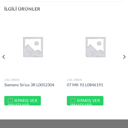
İLGILI ÜRÜNLER
2.EL ÜRÜN
2.EL ÜRÜN
Siemens Sirius 3R L0052304
07 MK 92 L0846191
SIPARIŞ VER
SIPARIŞ VER