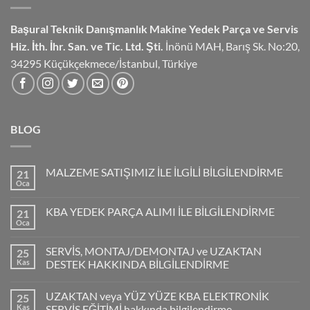
Başural Teknik Danışmanlık
Makine Yedek Parça ve Servis
Hiz.
İth. İhr. San. ve Tic. Ltd. Şti.
İnönü MAH, Barış Sk. No:20,
34295 Küçükçekmece/İstanbul, Türkiye
BLOG
MALZEME SATIŞIMIZ İLE İLGİLİ BİLGİLENDİRME
21
Oca
KBA YEDEK PARÇA ALIMI İLE BİLGİLENDİRME
21
Oca
SERVİS, MONTAJ/DEMONTAJ ve UZAKTAN
25
Kas
DESTEK HAKKINDA BİLGİLENDİRME
UZAKTAN veya YÜZ YÜZE KBA ELEKTRONİK
25
Kas
SERVİS EĞİTİMİ hakkında bilgilendirme