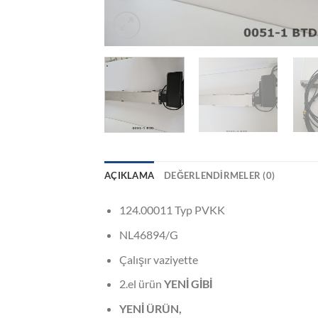
AÇIKLAMA
DEĞERLENDIRMELER (0)
124.00011 Typ PVKK
NL46894/G
Çalışır vaziyette
2.el ürün
YENİ GİBİ
YENİ ÜRÜN,