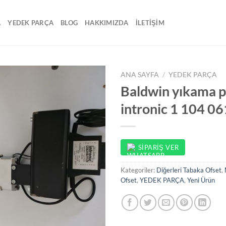
A
YEDEK PARÇA
BLOG
HAKKIMIZDA
İLETİŞİM
ANA SAYFA
/
YEDEK PARÇA
Baldwin yıkama p
intronic 1 104 06
SIPARIŞ VER
Kategoriler:
Diğerleri Tabaka Ofset
,
Ofset
,
YEDEK PARÇA
,
Yeni Ürün