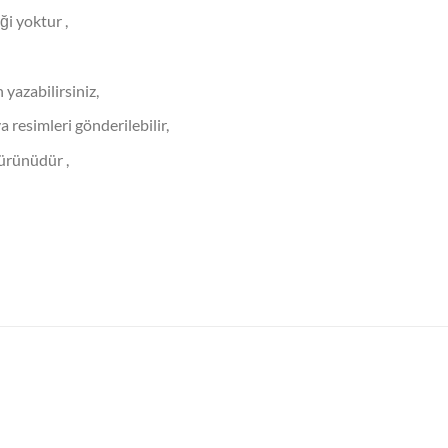
ği yoktur ,
 yazabilirsiniz,
ya resimleri gönderilebilir,
ürünüdür ,