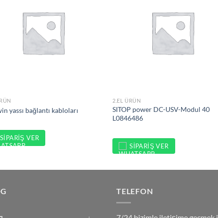
ÜRÜN
2.EL ÜRÜN
SITOP power DC-USV-Modul 40
in yassı bağlantı kabloları
L0846486
SIPARIŞ VER
SIPARIŞ VER
OG
TELEFON
7/24 bizimle iletişime geçmek i