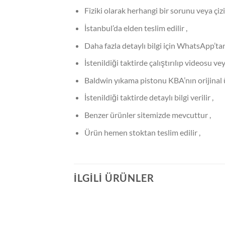
Fiziki olarak herhangi bir sorunu veya çizi
İstanbul’da elden teslim edilir ,
Daha fazla detaylı bilgi için WhatsApp’tan
İstenildiği taktirde çalıştırılıp videosu ve
Baldwin yıkama pistonu KBA’nın orijinal 
İstenildiği taktirde detaylı bilgi verilir ,
Benzer ürünler sitemizde mevcuttur ,
Ürün hemen stoktan teslim edilir ,
İLGILI ÜRÜNLER