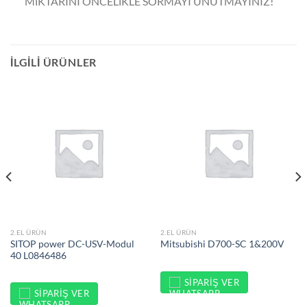
MİKTARINI ÖNCELİKLE SORMAYI UNUTMAYINIZ!
İLGILI ÜRÜNLER
2.EL ÜRÜN
2.EL ÜRÜN
SITOP power DC-USV-Modul
Mitsubishi D700-SC 1&200V
40 L0846486
SIPARIŞ VER
SIPARIŞ VER