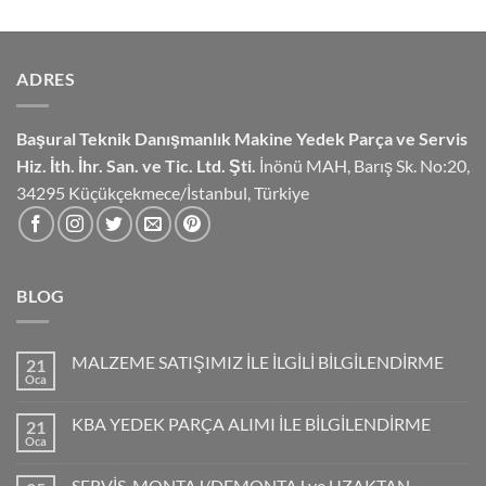
ADRES
Başural Teknik Danışmanlık
Makine Yedek Parça ve Servis
Hiz.
İth. İhr. San. ve Tic. Ltd. Şti.
İnönü MAH, Barış Sk. No:20,
34295 Küçükçekmece/İstanbul, Türkiye
BLOG
MALZEME SATIŞIMIZ İLE İLGİLİ BİLGİLENDİRME
21
Oca
KBA YEDEK PARÇA ALIMI İLE BİLGİLENDİRME
21
Oca
SERVİS, MONTAJ/DEMONTAJ ve UZAKTAN