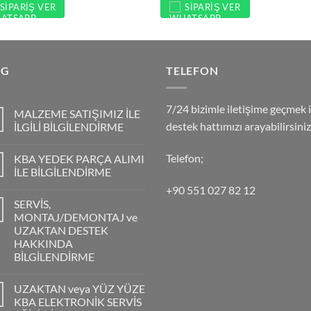
SIPARIŞ VER
SIPARIŞ VER
OG
TELEFON
7/24 bizimle iletişime geçmek i
MALZEME SATIŞIMIZ İLE
destek hattımızı arayabilirsiniz
İLGİLİ BİLGİLENDİRME
Telefon;
KBA YEDEK PARÇA ALIMI
İLE BİLGİLENDİRME
+90 551 027 82 12
SERVİS,
MONTAJ/DEMONTAJ ve
UZAKTAN DESTEK
HAKKINDA
BİLGİLENDİRME
UZAKTAN veya YÜZ YÜZE
KBA ELEKTRONİK SERVİS