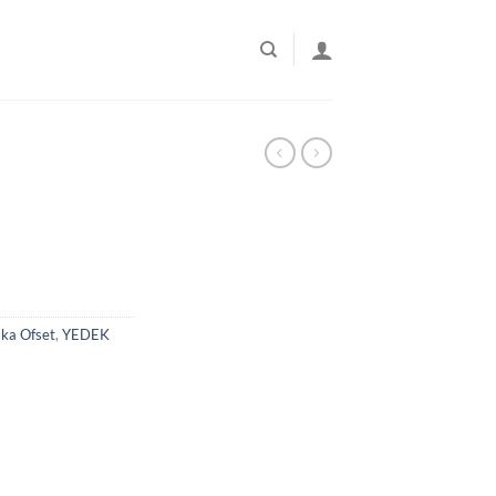
aka Ofset
,
YEDEK