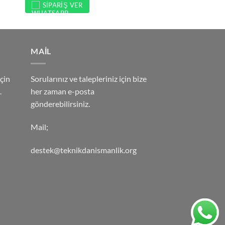
SIPARIŞ VER
MAİL
çin
Sorularınız ve talepleriniz için bize
.
her zaman e-posta
gönderebilirsiniz.
Mail;
destek@teknikdanismanlik.org