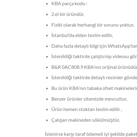
KBA parça kodu :
2.el bir üründür,
Fiziki olarak herhangi bir sorunu yoktur,
İstanbul’da elden teslim edilir,
Daha fazla detaylı bilgi için WhatsApp’tan
İstenildiği taktirde çalıştırılıp videosu gön
B&R 0AC808.9 KBA’nın orijinal ürünüdür
İstenildiği taktirde detaylı resimler gönderi
Bu ürün KBA’nın tabaka ofset makinelerinde
Benzer ürünler sitemizde mevcuttur,
Ürün hemen stoktan teslim edilir ,
Çalışan makineden sökülmüştür,
İstenirse karşı taraf ödemeli iyi şekilde pake