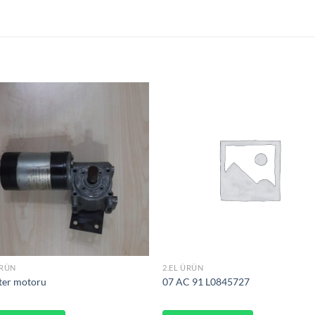
ÜRÜN
2.EL ÜRÜN
ter motoru
07 AC 91 L0845727