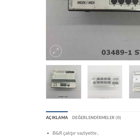
AÇIKLAMA
DEĞERLENDIRMELER (0)
B&R çalışır vaziyette ,