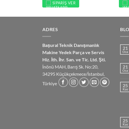
SIPARIŞ VER
ADRES
BL
Başural Teknik Danışmanlık
21
Makine Yedek Parça ve Servis
Oca
Hiz.
İth. İhr. San. ve Tic. Ltd. Şti.
İnönü MAH, Barış Sk. No:20,
21
Oca
34295 Küçükçekmece/İstanbul,
Türkiye
25
Kas
25
Kas