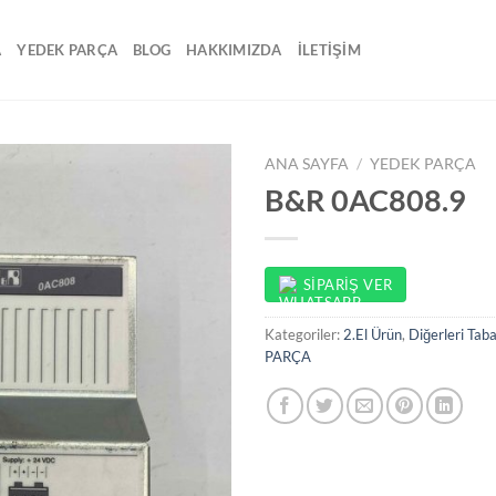
A
YEDEK PARÇA
BLOG
HAKKIMIZDA
İLETİŞİM
ANA SAYFA
/
YEDEK PARÇA
B&R 0AC808.9
SIPARIŞ VER
Kategoriler:
2.El Ürün
,
Diğerleri Tab
PARÇA