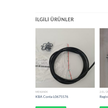
İLGILI ÜRÜNLER
MEKANIK
2.EL 
C 3 400V
KBA Conta L0675576
Regis