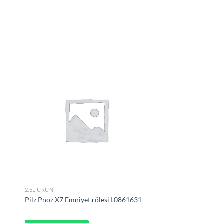
2.EL ÜRÜN
Pilz Pnoz X7 Emniyet rölesi L0861631