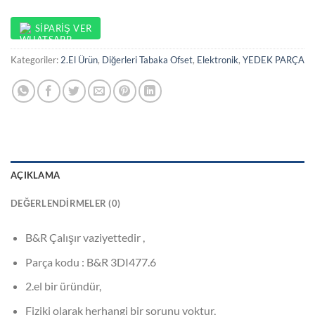
SIPARIŞ VER
Kategoriler:
2.El Ürün
,
Diğerleri Tabaka Ofset
,
Elektronik
,
YEDEK PARÇA
AÇIKLAMA
DEĞERLENDIRMELER (0)
B&R Çalışır vaziyettedir ,
Parça kodu : B&R 3DI477.6
2.el bir üründür,
Fiziki olarak herhangi bir sorunu yoktur,