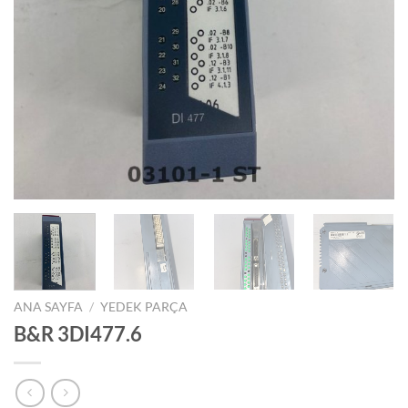
ANA SAYFA
/
YEDEK PARÇA
B&R 3DI477.6