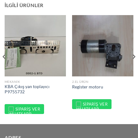
İLGILI ÜRÜNLER
MEKANIK
2.EL ÜRÜN
KBA Çıkış yan toplayıcı
Register motoru
P9755732
SIPARIŞ VER
SIPARIŞ VER
ADRES