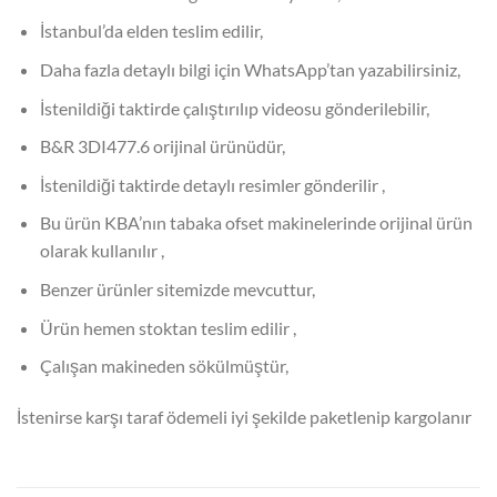
İstanbul’da elden teslim edilir,
Daha fazla detaylı bilgi için WhatsApp’tan yazabilirsiniz,
İstenildiği taktirde çalıştırılıp videosu gönderilebilir,
B&R 3DI477.6 orijinal ürünüdür,
İstenildiği taktirde detaylı resimler gönderilir ,
Bu ürün KBA’nın tabaka ofset makinelerinde orijinal ürün
olarak kullanılır ,
Benzer ürünler sitemizde mevcuttur,
Ürün hemen stoktan teslim edilir ,
Çalışan makineden sökülmüştür,
İstenirse karşı taraf ödemeli iyi şekilde paketlenip kargolanır