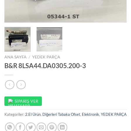
ANA SAYFA
/
YEDEK PARÇA
B&R 8LSA44.DA0305.200-3
SIPARIŞ VER
Kategoriler:
2.El Ürün
,
Diğerleri Tabaka Ofset
,
Elektronik
,
YEDEK PARÇA