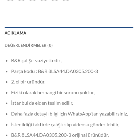
AÇIKLAMA
DEĞERLENDIRMELER (0)
B&R çalışır vaziyettedir ,
Parça kodu : B&R 8LSA44.DA0305.200-3
2. el bir üründür,
Fiziki olarak herhangi bir sorunu yoktur,
İstanbul’da elden teslim edilir,
Daha fazla detaylı bilgi için WhatsApp’tan yazabilirsiniz,
İstenildiği taktirde çalıştırılıp videosu gönderilebilir,
B&R 8LSA44.DA0305.200-3 orijinal ürünüdür,