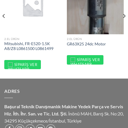
2.EL ÜRÜN
2.EL ÜRÜN
Mitsubishi, FR-E520-1.5K
GR63X25 24dc Motor
A8/Z8 L0861500 L0861499
SIPARIŞ VER
SIPARIŞ VER
ADRES
Başural Teknik Danışmanlık
Makine Yedek Parça ve Servis
Hiz.
İth. İhr. San. ve Tic. Ltd. Şti.
İnönü MAH, Barış Sk. No:20,
34295 Küçükçekmece/İstanbul, Türkiye