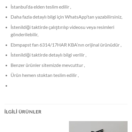
İstanbul’da elden teslim edilir ,
Daha fazla detaylı bilgi için WhatsApp’tan yazabilirsiniz,
İstenildiği taktirde çalıştırılıp videosu veya resimleri
gönderilebilir,
Ebmpapst fan 6314/17HAR KBA’nın orijinal ürünüdür ,
İstenildiği taktirde detaylı bilgi verilir ,
Benzer ürünler sitemizde mevcuttur ,
Ürün hemen stoktan teslim edilir ,
İLGILI ÜRÜNLER