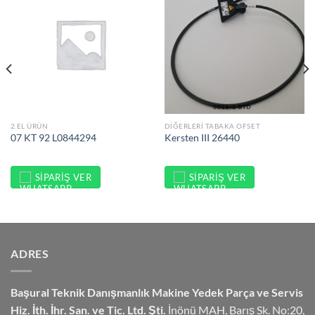
2.EL ÜRÜN
DIĞERLERI TABAKA OFSET
07 KT 92 L0844294
Kersten III 26440
SIPARIŞ VER
SIPARIŞ VER
ADRES
Başural Teknik Danışmanlık
Makine Yedek Parça ve Servis
Hiz.
İth. İhr. San. ve Tic. Ltd. Şti.
İnönü MAH, Barış Sk. No:20,