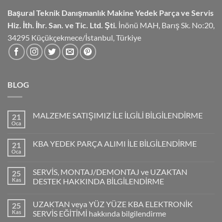
Başural Teknik Danışmanlık
Makine Yedek Parça ve Servis
Hiz.
İth. İhr. San. ve Tic. Ltd. Şti.
İnönü MAH, Barış Sk. No:20,
34295 Küçükçekmece/İstanbul, Türkiye
BLOG
MALZEME SATIŞIMIZ İLE İLGİLİ BİLGİLENDİRME
21
Oca
KBA YEDEK PARÇA ALIMI İLE BİLGİLENDİRME
21
Oca
SERVİS, MONTAJ/DEMONTAJ ve UZAKTAN
25
Kas
DESTEK HAKKINDA BİLGİLENDİRME
UZAKTAN veya YÜZ YÜZE KBA ELEKTRONİK
25
Kas
SERVİS EĞİTİMİ hakkında bilgilendirme