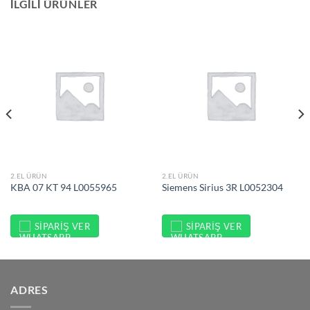
İLGILI ÜRÜNLER
2.EL ÜRÜN
2.EL ÜRÜN
KBA 07 KT 94 L0055965
Siemens Sirius 3R L0052304
SIPARIŞ VER
SIPARIŞ VER
ADRES