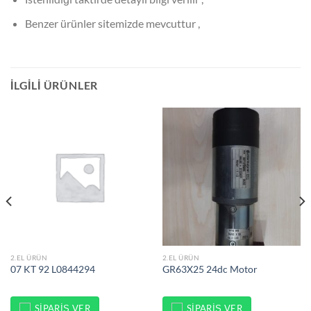
Benzer ürünler sitemizde mevcuttur ,
İLGILI ÜRÜNLER
2.EL ÜRÜN
2.EL ÜRÜN
07 KT 92 L0844294
GR63X25 24dc Motor
SIPARIŞ VER
SIPARIŞ VER