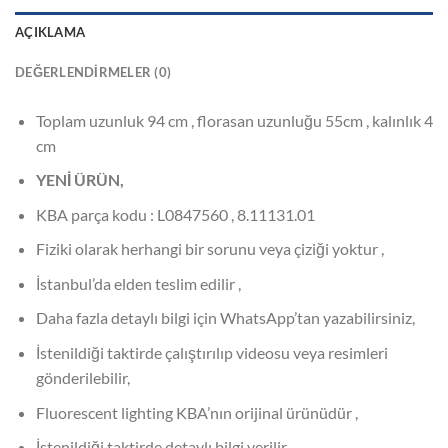
AÇIKLAMA
DEĞERLENDIRMELER (0)
Toplam uzunluk 94 cm , florasan uzunluğu 55cm , kalınlık 4
cm
YENİ ÜRÜN,
KBA parça kodu : L0847560 , 8.11131.01
Fiziki olarak herhangi bir sorunu veya çiziği yoktur ,
İstanbul’da elden teslim edilir ,
Daha fazla detaylı bilgi için WhatsApp’tan yazabilirsiniz,
İstenildiği taktirde çalıştırılıp videosu veya resimleri
gönderilebilir,
Fluorescent lighting KBA’nın orijinal ürünüdür ,
İstenildiği taktirde detaylı bilgi verilir ,