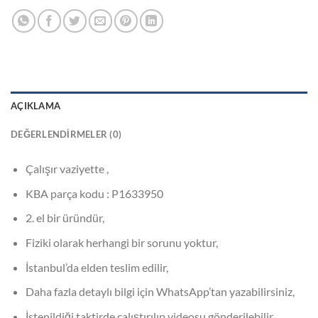
AÇIKLAMA
DEĞERLENDIRMELER (0)
Çalışır vaziyette ,
KBA parça kodu : P1633950
2. el bir üründür,
Fiziki olarak herhangi bir sorunu yoktur,
İstanbul’da elden teslim edilir,
Daha fazla detaylı bilgi için WhatsApp’tan yazabilirsiniz,
İstenildiği taktirde çalıştırılıp videosu gönderilebilir,