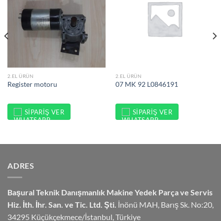
2.EL ÜRÜN
2.EL ÜRÜN
Register motoru
07 MK 92 L0846191
SIPARIŞ VER
SIPARIŞ VER
ADRES
Başural Teknik Danışmanlık
Makine Yedek Parça ve Servis
Hiz.
İth. İhr. San. ve Tic. Ltd. Şti.
İnönü MAH, Barış Sk. No:20,
34295 Küçükçekmece/İstanbul, Türkiye