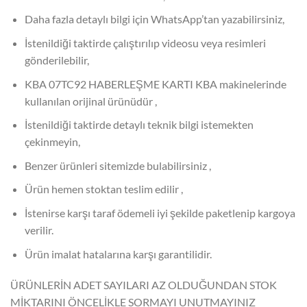
Daha fazla detaylı bilgi için WhatsApp’tan yazabilirsiniz,
İstenildiği taktirde çalıştırılıp videosu veya resimleri
gönderilebilir,
KBA 07TC92 HABERLEŞME KARTI KBA makinelerinde
kullanılan orijinal ürünüdür ,
İstenildiği taktirde detaylı teknik bilgi istemekten
çekinmeyin,
Benzer ürünleri sitemizde bulabilirsiniz ,
Ürün hemen stoktan teslim edilir ,
İstenirse karşı taraf ödemeli iyi şekilde paketlenip kargoya
verilir.
Ürün imalat hatalarına karşı garantilidir.
ÜRÜNLERİN ADET SAYILARI AZ OLDUĞUNDAN STOK
MİKTARINI ÖNCELİKLE SORMAYI UNUTMAYINIZ