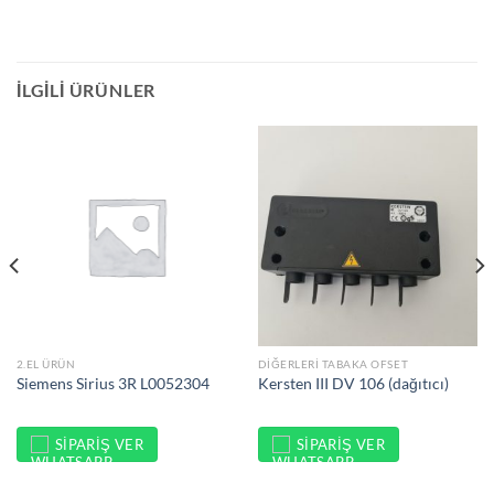
İLGILI ÜRÜNLER
2.EL ÜRÜN
DIĞERLERI TABAKA OFSET
Siemens Sirius 3R L0052304
Kersten III DV 106 (dağıtıcı)
SIPARIŞ VER
SIPARIŞ VER