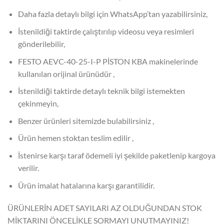
Daha fazla detaylı bilgi için WhatsApp’tan yazabilirsiniz,
İstenildiği taktirde çalıştırılıp videosu veya resimleri
gönderilebilir,
FESTO AEVC-40-25-I-P PİSTON KBA makinelerinde
kullanılan orijinal ürünüdür ,
İstenildiği taktirde detaylı teknik bilgi istemekten
çekinmeyin,
Benzer ürünleri sitemizde bulabilirsiniz ,
Ürün hemen stoktan teslim edilir ,
İstenirse karşı taraf ödemeli iyi şekilde paketlenip kargoya
verilir.
Ürün imalat hatalarına karşı garantilidir.
ÜRÜNLERİN ADET SAYILARI AZ OLDUĞUNDAN STOK
MİKTARINI ÖNCELİKLE SORMAYI UNUTMAYINIZ!