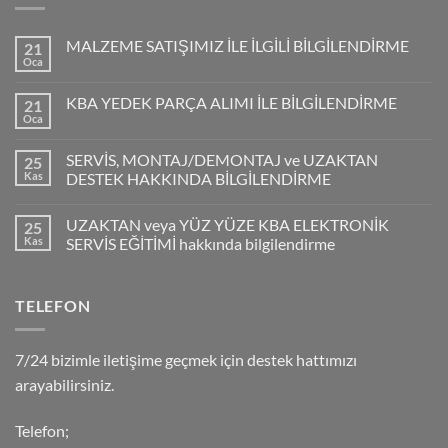
MALZEME SATIŞIMIZ İLE İLGİLİ BİLGİLENDİRME
21
Oca
KBA YEDEK PARÇA ALIMI İLE BİLGİLENDİRME
21
Oca
SERVİS, MONTAJ/DEMONTAJ ve UZAKTAN
25
Kas
DESTEK HAKKINDA BİLGİLENDİRME
UZAKTAN veya YÜZ YÜZE KBA ELEKTRONİK
25
Kas
SERVİS EĞİTİMİ hakkında bilgilendirme
TELEFON
7/24 bizimle iletişime geçmek için destek hattımızı
arayabilirsiniz.
Telefon;