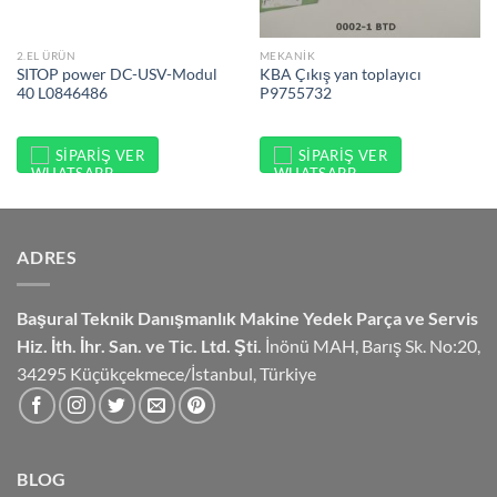
2.EL ÜRÜN
MEKANIK
SITOP power DC-USV-Modul
KBA Çıkış yan toplayıcı
40 L0846486
P9755732
SIPARIŞ VER
SIPARIŞ VER
ADRES
Başural Teknik Danışmanlık
Makine Yedek Parça ve Servis
Hiz.
İth. İhr. San. ve Tic. Ltd. Şti.
İnönü MAH, Barış Sk. No:20,
34295 Küçükçekmece/İstanbul, Türkiye
BLOG