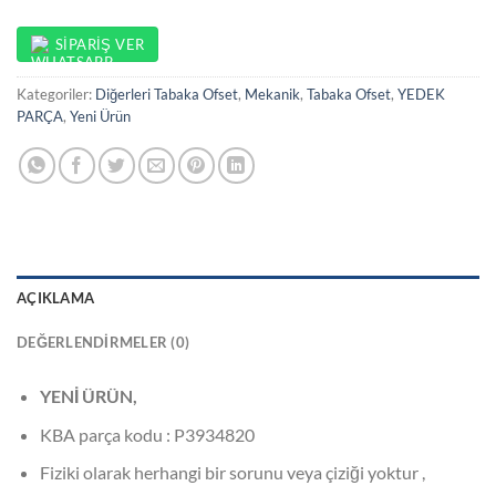
SIPARIŞ VER
Kategoriler:
Diğerleri Tabaka Ofset
,
Mekanik
,
Tabaka Ofset
,
YEDEK
PARÇA
,
Yeni Ürün
AÇIKLAMA
DEĞERLENDIRMELER (0)
YENİ ÜRÜN,
KBA parça kodu : P3934820
Fiziki olarak herhangi bir sorunu veya çiziği yoktur ,