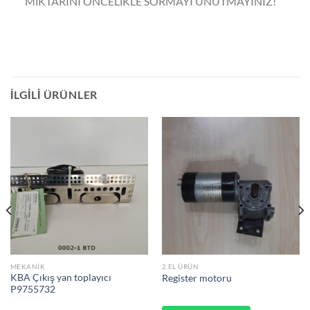
MİKTARINI ÖNCELİKLE SORMAYI UNUTMAYINIZ!
İLGILI ÜRÜNLER
MEKANIK
2.EL ÜRÜN
KBA Çıkış yan toplayıcı
Register motoru
P9755732