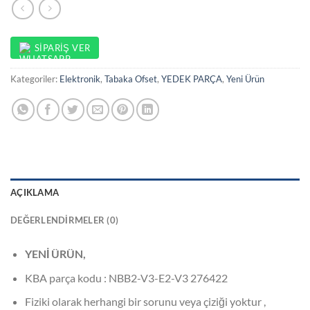
SIPARIŞ VER
Kategoriler:
Elektronik
,
Tabaka Ofset
,
YEDEK PARÇA
,
Yeni Ürün
AÇIKLAMA
DEĞERLENDIRMELER (0)
YENİ ÜRÜN,
KBA parça kodu : NBB2-V3-E2-V3 276422
Fiziki olarak herhangi bir sorunu veya çiziği yoktur ,