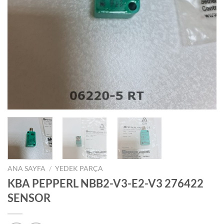
ANA SAYFA
/
YEDEK PARÇA
KBA PEPPERL NBB2-V3-E2-V3 276422
SENSOR