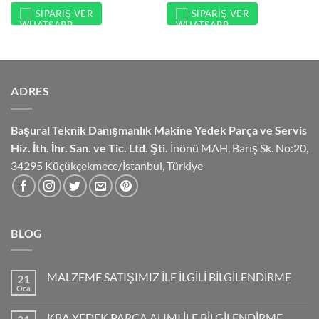
SIPARIŞ VER
SIPARIŞ VER
ADRES
Başural Teknik Danışmanlık
Makine Yedek Parça ve Servis
Hiz.
İth. İhr. San. ve Tic. Ltd. Şti.
İnönü MAH, Barış Sk. No:20,
34295 Küçükçekmece/İstanbul, Türkiye
BLOG
MALZEME SATIŞIMIZ İLE İLGİLİ BİLGİLENDİRME
21
Oca
KBA YEDEK PARÇA ALIMI İLE BİLGİLENDİRME