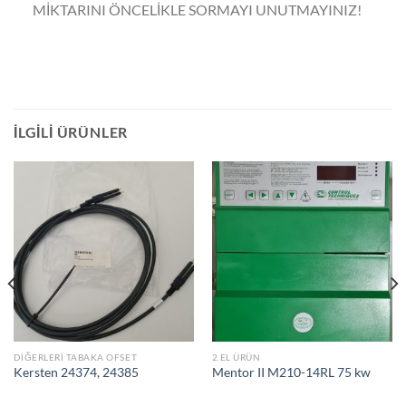
MİKTARINI ÖNCELİKLE SORMAYI UNUTMAYINIZ!
İLGILI ÜRÜNLER
DIĞERLERI TABAKA OFSET
2.EL ÜRÜN
Kersten 24374, 24385
Mentor II M210-14RL 75 kw