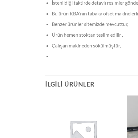
İstenildiği taktirde detaylı resimler gönderi
Bu ürün KBA’nın tabaka ofset makinelerinde
Benzer ürünler sitemizde mevcuttur,
Ürün hemen stoktan teslim edilir ,
Çalışan makineden sökülmüştür,
İLGILI ÜRÜNLER