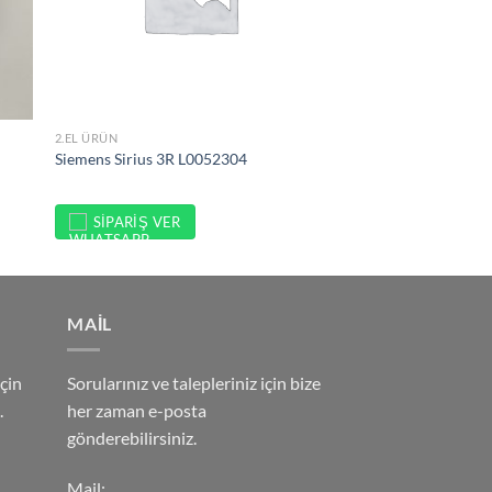
2.EL ÜRÜN
Siemens Sirius 3R L0052304
SIPARIŞ VER
MAİL
çin
Sorularınız ve talepleriniz için bize
.
her zaman e-posta
gönderebilirsiniz.
Mail;