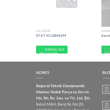
2.EL ÜRÜN
DIĞER
07 KT 92 L0844294
Kers
SIPARIŞ VER
ADRES
BL
Başural Teknik Danışmanlık
21
Makine Yedek Parça ve Servis
Oca
Hiz.
İth. İhr. San. ve Tic. Ltd. Şti.
İnönü MAH, Barış Sk. No:20,
21
Oca