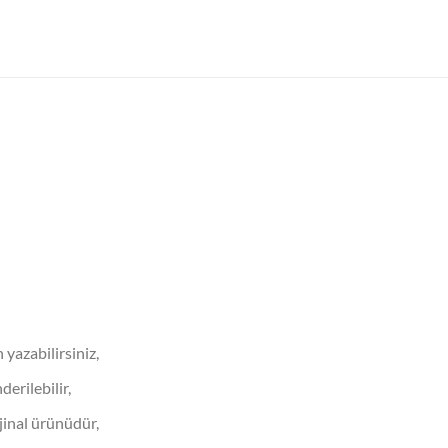
 yazabilirsiniz,
derilebilir,
jinal ürünüdür,