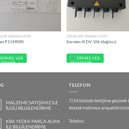
LERI TABAKA OFSET
DIĞERLERI TABAKA OFSET
ten P1149090
Kersten III DV 106 (dağıtıcı)
SIPARIŞ VER
SIPARIŞ VER
OG
TELEFON
7/24 bizimle iletişime geçmek i
MALZEME SATIŞIMIZ İLE
destek hattımızı arayabilirsiniz
İLGİLİ BİLGİLENDİRME
Telefon;
KBA YEDEK PARÇA ALIMI
İLE BİLGİLENDİRME