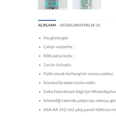
AÇIKLAMA
DEĞERLENDIRMELER (0)
Hız göstergeli
Çalışır vaziyette ,
KBA parça kodu :
2.el bir üründür,
Fiziki olarak herhangi bir sorunu yoktur,
İstanbul’da elden teslim edilir,
Daha fazla detaylı bilgi için WhatsApp’tan
İstenildiği taktirde çalıştırılıp videosu gön
KBA RA 142/162 çıkış paneli KBA’nın ori