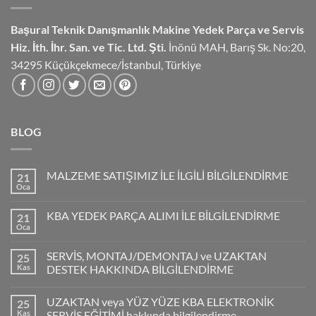
Başural Teknik Danışmanlık
Makine Yedek Parça ve Servis
Hiz.
İth. İhr. San. ve Tic. Ltd. Şti.
İnönü MAH, Barış Sk. No:20,
34295 Küçükçekmece/İstanbul, Türkiye
BLOG
MALZEME SATIŞIMIZ İLE İLGİLİ BİLGİLENDİRME
21
Oca
KBA YEDEK PARÇA ALIMI İLE BİLGİLENDİRME
21
Oca
SERVİS, MONTAJ/DEMONTAJ ve UZAKTAN
25
Kas
DESTEK HAKKINDA BİLGİLENDİRME
UZAKTAN veya YÜZ YÜZE KBA ELEKTRONİK
25
Kas
SERVİS EĞİTİMİ hakkında bilgilendirme