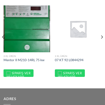
2.EL ÜRÜN
2.EL ÜRÜN
Mentor II M210-14RL 75 kw
07 KT 92 L0844294
SIPARIŞ VER
SIPARIŞ VER
ADRES