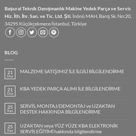
Başural Teknik Danışmanlık
Makine Yedek Parça ve Servis
Hiz.
İth. İhr. San. ve Tic. Ltd. Şti.
İnönü MAH, Barış Sk. No:20,
34295 Küçükçekmece/İstanbul, Türkiye
BLOG
MALZEME SATIŞIMIZ İLE İLGİLİ BİLGİLENDİRME
21
Oca
KBA YEDEK PARÇA ALIMI İLE BİLGİLENDİRME
21
Oca
SERVİS, MONTAJ/DEMONTAJ ve UZAKTAN
25
Kas
DESTEK HAKKINDA BİLGİLENDİRME
UZAKTAN veya YÜZ YÜZE KBA ELEKTRONİK
25
Kas
SERVİS EĞİTİMİ hakkında bilgilendirme