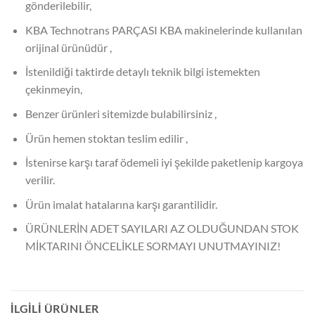
gönderilebilir,
KBA Technotrans PARÇASI KBA makinelerinde kullanılan
orijinal ürünüdür ,
İstenildiği taktirde detaylı teknik bilgi istemekten
çekinmeyin,
Benzer ürünleri sitemizde bulabilirsiniz ,
Ürün hemen stoktan teslim edilir ,
İstenirse karşı taraf ödemeli iyi şekilde paketlenip kargoya
verilir.
Ürün imalat hatalarına karşı garantilidir.
ÜRÜNLERİN ADET SAYILARI AZ OLDUĞUNDAN STOK
MİKTARINI ÖNCELİKLE SORMAYI UNUTMAYINIZ!
İLGILI ÜRÜNLER