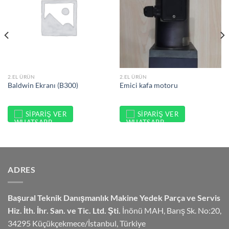
2.EL ÜRÜN
2.EL ÜRÜN
Baldwin Ekranı (B300)
Emici kafa motoru
SIPARIŞ VER
SIPARIŞ VER
ADRES
Başural Teknik Danışmanlık
Makine Yedek Parça ve Servis
Hiz.
İth. İhr. San. ve Tic. Ltd. Şti.
İnönü MAH, Barış Sk. No:20,
34295 Küçükçekmece/İstanbul, Türkiye