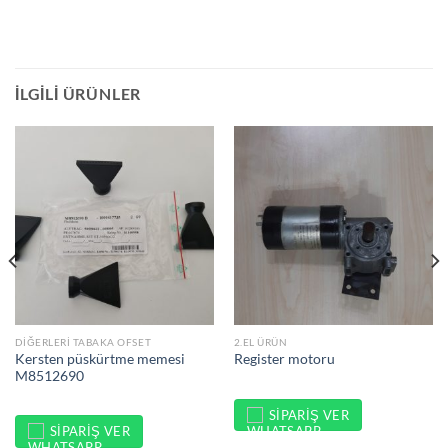
İLGILI ÜRÜNLER
DIĞERLERI TABAKA OFSET
2.EL ÜRÜN
Kersten püskürtme memesi
Register motoru
M8512690
SIPARIŞ VER
SIPARIŞ VER