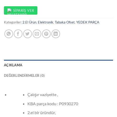
SIPARIŞ VER
Kategoriler:
2.El Ürün
,
Elektronik
,
Tabaka Ofset
,
YEDEK PARÇA
AÇIKLAMA
DEĞERLENDIRMELER (0)
Çalışır vaziyette ,
KBA parça kodu : P0930270
2.el bir üründür,