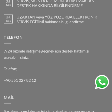
SERVİS, MONTAJ/DEMONTAJ ve UZAKTAN
25
Kas
DESTEK HAKKINDA BİLGİLENDİRME
UZAKTAN veya YÜZ YÜZE KBA ELEKTRONİK
25
Kas
SERVİS EĞİTİMİ hakkında bilgilendirme
TELEFON
7/24 bizimle iletişime geçmek için destek hattımızı
arayabilirsiniz.
Telefon;
+90 551 027 82 12
MAİL
Sorularınız ve talepleriniz için bize her zaman e-posta