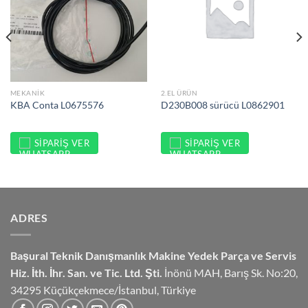
MEKANIK
2.EL ÜRÜN
KBA Conta L0675576
D230B008 sürücü L0862901
SIPARIŞ VER
SIPARIŞ VER
ADRES
Başural Teknik Danışmanlık
Makine Yedek Parça ve Servis
Hiz.
İth. İhr. San. ve Tic. Ltd. Şti.
İnönü MAH, Barış Sk. No:20,
34295 Küçükçekmece/İstanbul, Türkiye