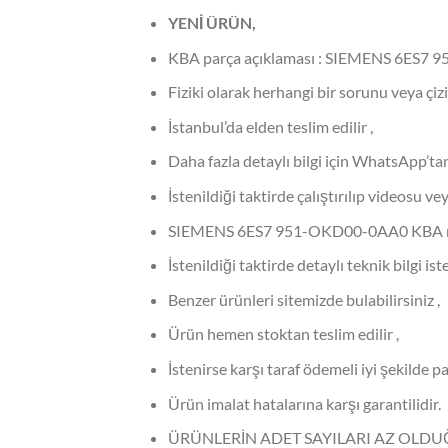
YENİ ÜRÜN,
KBA parça açıklaması : SIEMENS 6ES7
Fiziki olarak herhangi bir sorunu veya çizi
İstanbul’da elden teslim edilir ,
Daha fazla detaylı bilgi için WhatsApp’tan
İstenildiği taktirde çalıştırılıp videosu ve
SIEMENS 6ES7 951-OKD00-0AA0 KBA makin
İstenildiği taktirde detaylı teknik bilgi 
Benzer ürünleri sitemizde bulabilirsiniz ,
Ürün hemen stoktan teslim edilir ,
İstenirse karşı taraf ödemeli iyi şekilde p
Ürün imalat hatalarına karşı garantilidir.
ÜRÜNLERİN ADET SAYILARI AZ OLD