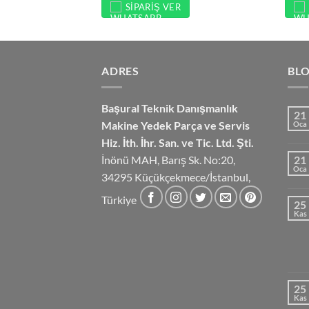
SIPARIŞ VER
ADRES
BL
Başural Teknik Danışmanlık
21
Makine Yedek Parça ve Servis
Oca
Hiz.
İth. İhr. San. ve Tic. Ltd. Şti.
İnönü MAH, Barış Sk. No:20,
21
Oca
34295 Küçükçekmece/İstanbul,
Türkiye
25
Kas
25
Kas