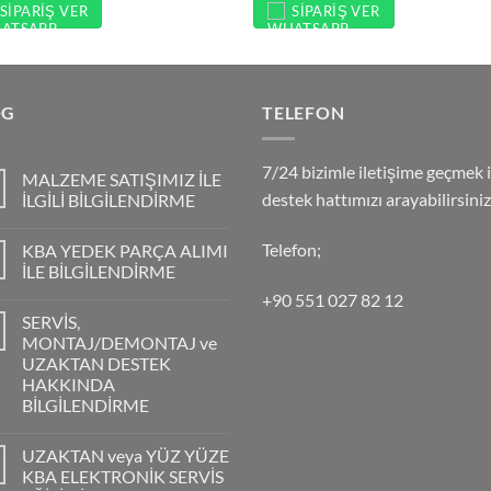
SIPARIŞ VER
SIPARIŞ VER
OG
TELEFON
7/24 bizimle iletişime geçmek i
MALZEME SATIŞIMIZ İLE
destek hattımızı arayabilirsiniz
İLGİLİ BİLGİLENDİRME
Telefon;
KBA YEDEK PARÇA ALIMI
İLE BİLGİLENDİRME
+90 551 027 82 12
SERVİS,
MONTAJ/DEMONTAJ ve
UZAKTAN DESTEK
HAKKINDA
BİLGİLENDİRME
UZAKTAN veya YÜZ YÜZE
KBA ELEKTRONİK SERVİS