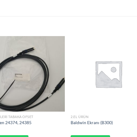
LERI TABAKA OFSET
2.EL ÜRÜN
en 24374, 24385
Baldwin Ekranı (B300)