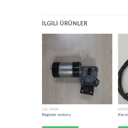
İLGILI ÜRÜNLER
2.EL ÜRÜN
DIĞER
tor
Register motoru
Kerst