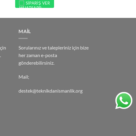
SIPARIŞ VER
MAİL
çin
Sorularınız ve talepleriniz için bize
.
her zaman e-posta
gönderebilirsiniz.
Mail;
destek@teknikdanismanlik.org