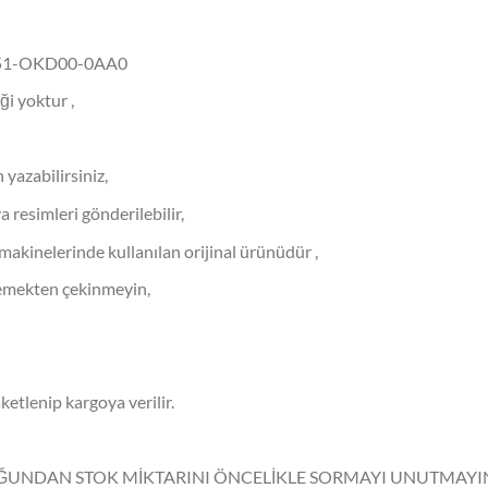
 951-OKD00-0AA0
ği yoktur ,
 yazabilirsiniz,
ya resimleri gönderilebilir,
elerinde kullanılan orijinal ürünüdür ,
istemekten çekinmeyin,
aketlenip kargoya verilir.
UĞUNDAN STOK MİKTARINI ÖNCELİKLE SORMAYI UNUTMAYIN