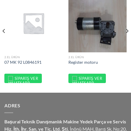
2.EL ÜRÜN
2.EL ÜRÜN
07 MK 92 L0846191
Register motoru
SIPARIŞ VER
SIPARIŞ VER
ADRES
Başural Teknik Danışmanlık
Makine Yedek Parça ve Servis
Hiz.
İth. İhr. San. ve Tic. Ltd. Şti.
İnönü MAH, Barış Sk. No:20,