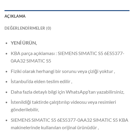
AÇIKLAMA
DEĞERLENDIRMELER (0)
YENİ ÜRÜN,
KBA parça açıklaması : SIEMENS SIMATIC S5 6ES5377-
0AA32 SIMATIC S5
Fiziki olarak herhangi bir sorunu veya çiziği yoktur ,
İstanbul’da elden teslim edilir ,
Daha fazla detaylı bilgi için WhatsApp’tan yazabilirsiniz,
İstenildiği taktirde çalıştırılıp videosu veya resimleri
gönderilebilir,
SIEMENS SIMATIC S5 6ES5377-0AA32 SIMATIC S5 KBA
makinelerinde kullanılan orijinal ürünüdür ,