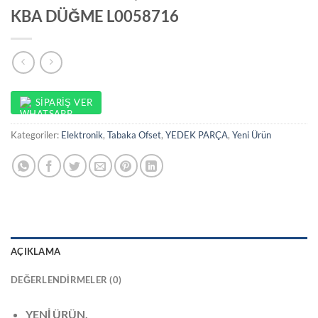
KBA DÜĞME L0058716
SIPARIŞ VER
Kategoriler:
Elektronik
,
Tabaka Ofset
,
YEDEK PARÇA
,
Yeni Ürün
AÇIKLAMA
DEĞERLENDIRMELER (0)
YENİ ÜRÜN,