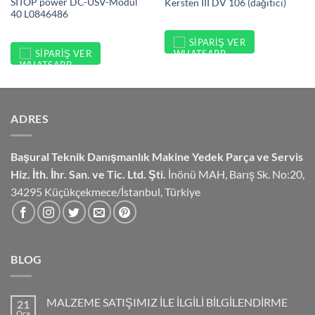
SITOP power DC-USV-Modul
Kersten III DV 106 (dağıtıcı)
40 L0846486
SIPARIŞ VER
SIPARIŞ VER
ADRES
Başural Teknik Danışmanlık
Makine Yedek Parça ve Servis
Hiz.
İth. İhr. San. ve Tic. Ltd. Şti.
İnönü MAH, Barış Sk. No:20,
34295 Küçükçekmece/İstanbul, Türkiye
BLOG
MALZEME SATIŞIMIZ İLE İLGİLİ BİLGİLENDİRME
21
Oca