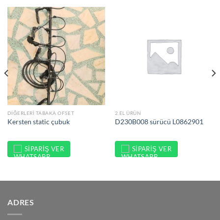
DIĞERLERI TABAKA OFSET
2.EL ÜRÜN
Kersten static çubuk
D230B008 sürücü L0862901
SIPARIŞ VER
SIPARIŞ VER
ADRES