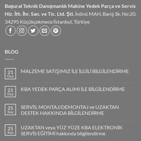
Başural Teknik Danışmanlık
Makine Yedek Parça ve Servis
Hiz.
İth. İhr. San. ve Tic. Ltd. Şti.
İnönü MAH, Barış Sk. No:20,
34295 Küçükçekmece/İstanbul, Türkiye
BLOG
MALZEME SATIŞIMIZ İLE İLGİLİ BİLGİLENDİRME
21
Oca
KBA YEDEK PARÇA ALIMI İLE BİLGİLENDİRME
21
Oca
SERVİS, MONTAJ/DEMONTAJ ve UZAKTAN
25
Kas
DESTEK HAKKINDA BİLGİLENDİRME
UZAKTAN veya YÜZ YÜZE KBA ELEKTRONİK
25
Kas
SERVİS EĞİTİMİ hakkında bilgilendirme