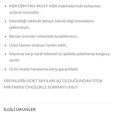
KBA EBM FAN 4414 F KBA makinelerinde kullanılan
orijinal ürünüdür ,
İstenildiği taktirde detaylı teknik bilgi istemekten
çekinmeyin,
Benzer ürünleri sitemizde bulabilirsiniz ,
Ürün hemen stoktan teslim edilir ,
İstenirse karşı taraf ödemeli iyi şekilde paketlenip kargoya
verilir.
Ürün imalat hatalarına karşı garantilidir.
ÜRÜNLERİN ADET SAYILARI AZ OLDUĞUNDAN STOK
MİKTARINI ÖNCELİKLE SORMAYI UNUT
İLGILI ÜRÜNLER