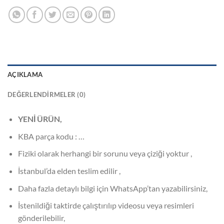
AÇIKLAMA
DEĞERLENDIRMELER (0)
YENİ ÜRÜN,
KBA parça kodu : …
Fiziki olarak herhangi bir sorunu veya çiziği yoktur ,
İstanbul’da elden teslim edilir ,
Daha fazla detaylı bilgi için WhatsApp’tan yazabilirsiniz,
İstenildiği taktirde çalıştırılıp videosu veya resimleri
gönderilebilir,