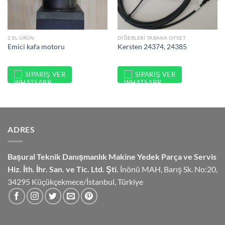
2.EL ÜRÜN
DIĞERLERI TABAKA OFSET
Emici kafa motoru
Kersten 24374, 24385
SIPARIŞ VER
SIPARIŞ VER
ADRES
Başural Teknik Danışmanlık
Makine Yedek Parça ve Servis
Hiz.
İth. İhr. San. ve Tic. Ltd. Şti.
İnönü MAH, Barış Sk. No:20,
34295 Küçükçekmece/İstanbul, Türkiye