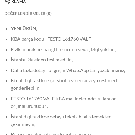
AÇIKLAMA
DEĞERLENDIRMELER (0)
YENİ ÜRÜN,
KBA parça kodu : FESTO 161760 VALF
Fiziki olarak herhangi bir sorunu veya çiziği yoktur ,
İstanbul’da elden teslim edilir ,
Daha fazla detaylı bilgi için WhatsApp’tan yazabilirsiniz,
İstenildiği taktirde çalıştırılıp videosu veya resimleri
gönderilebilir,
FESTO 161760 VALF KBA makinelerinde kullanılan
orijinal ürünüdür ,
İstenildiği taktirde detaylı teknik bilgi istemekten
çekinmeyin,
Benzer ürünleri sitemizde bulabilirsiniz ,