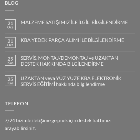
BLOG
MALZEME SATIŞIMIZ İLE İLGİLİ BİLGİLENDİRME
21
Oca
KBA YEDEK PARÇA ALIMI İLE BİLGİLENDİRME
21
Oca
SERVİS, MONTAJ/DEMONTAJ ve UZAKTAN
25
Kas
DESTEK HAKKINDA BİLGİLENDİRME
UZAKTAN veya YÜZ YÜZE KBA ELEKTRONİK
25
Kas
SERVİS EĞİTİMİ hakkında bilgilendirme
TELEFON
7/24 bizimle iletişime geçmek için destek hattımızı
arayabilirsiniz.