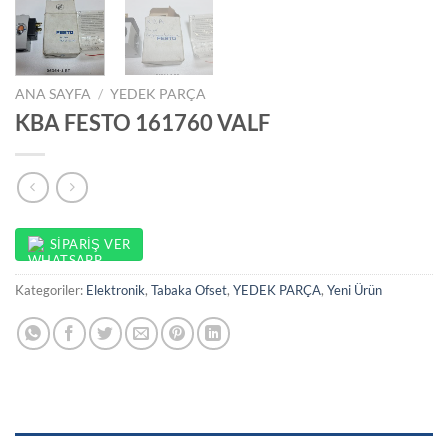
ANA SAYFA
/
YEDEK PARÇA
KBA FESTO 161760 VALF
SIPARIŞ VER
Kategoriler:
Elektronik
,
Tabaka Ofset
,
YEDEK PARÇA
,
Yeni Ürün