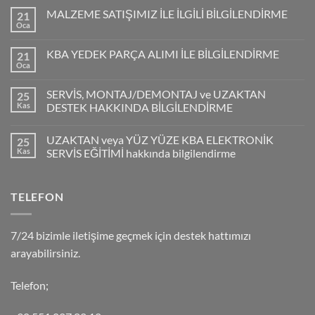
MALZEME SATIŞIMIZ İLE İLGİLİ BİLGİLENDİRME
21
Oca
KBA YEDEK PARÇA ALIMI İLE BİLGİLENDİRME
21
Oca
SERVİS, MONTAJ/DEMONTAJ ve UZAKTAN
25
Kas
DESTEK HAKKINDA BİLGİLENDİRME
UZAKTAN veya YÜZ YÜZE KBA ELEKTRONİK
25
Kas
SERVİS EĞİTİMİ hakkında bilgilendirme
TELEFON
7/24 bizimle iletişime geçmek için destek hattımızı
arayabilirsiniz.
Telefon;