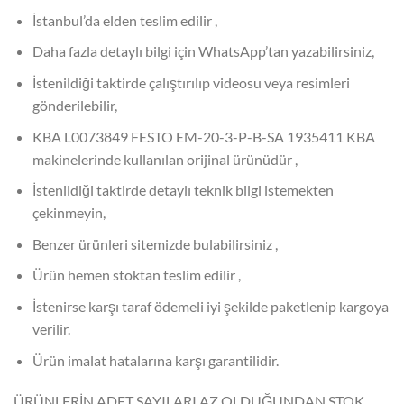
İstanbul’da elden teslim edilir ,
Daha fazla detaylı bilgi için WhatsApp’tan yazabilirsiniz,
İstenildiği taktirde çalıştırılıp videosu veya resimleri
gönderilebilir,
KBA L0073849 FESTO EM-20-3-P-B-SA 1935411 KBA
makinelerinde kullanılan orijinal ürünüdür ,
İstenildiği taktirde detaylı teknik bilgi istemekten
çekinmeyin,
Benzer ürünleri sitemizde bulabilirsiniz ,
Ürün hemen stoktan teslim edilir ,
İstenirse karşı taraf ödemeli iyi şekilde paketlenip kargoya
verilir.
Ürün imalat hatalarına karşı garantilidir.
ÜRÜNLERİN ADET SAYILARI AZ OLDUĞUNDAN STOK