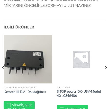
MİKTARINI ÖNCELİKLE SORMAYI UNUTMAYINIZ
İLGILI ÜRÜNLER
DIĞERLERI TABAKA OFSET
2.EL ÜRÜN
SITOP power DC-USV-Modul
Kersten III DV 106 (dağıtıcı)
40 L0846486
SIPARIŞ VER