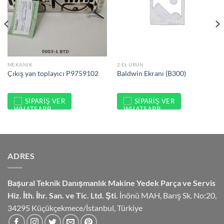
MEKANIK
2.EL ÜRÜN
Çıkış yan toplayıcı P9759102
Baldwin Ekranı (B300)
SIPARIŞ VER
SIPARIŞ VER
ADRES
Başural Teknik Danışmanlık
Makine Yedek Parça ve Servis
Hiz.
İth. İhr. San. ve Tic. Ltd. Şti.
İnönü MAH, Barış Sk. No:20,
34295 Küçükçekmece/İstanbul, Türkiye