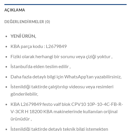
AÇIKLAMA
DEĞERLENDIRMELER (0)
YENİ ÜRÜN,
KBA parça kodu : L2679849
Fiziki olarak herhangi bir sorunu veya çiziği yoktur ,
İstanbul’da elden teslim edilir ,
Daha fazla detaylı bilgi için WhatsApp’tan yazabilirsiniz,
İstenildiği taktirde çalıştırılıp videosu veya resimleri
gönderilebilir,
KBA L2679849 festo valf blok CPV10 10P-10-4C-FB-R-
V-3CR H 18200 KBA makinelerinde kullanılan orijinal
ürünüdür ,
İstenildiği taktirde detaylı teknik bilgi istemekten