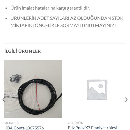
Ürün imalat hatalarına karşı garantilidir.
ÜRÜNLERİN ADET SAYILARI AZ OLDUĞUNDAN STOK
MİKTARINI ÖNCELİKLE SORMAYI UNUTMAYINIZ!
İLGILI ÜRÜNLER
MEKANIK
2.EL ÜRÜN
Pilz Pnoz X7 Emniyet rölesi
KBA Conta L0675576