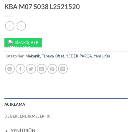
KBA M07 S038 L2521520
SIPARIŞ VER
Kategoriler:
Mekanik
,
Tabaka Ofset
,
YEDEK PARÇA
,
Yeni Ürün
AÇIKLAMA
DEĞERLENDIRMELER (0)
YENİ ÜRÜN,