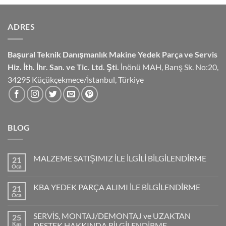
ADRES
Başural Teknik Danışmanlık
Makine Yedek Parça ve Servis
Hiz.
İth. İhr. San. ve Tic. Ltd. Şti.
İnönü MAH, Barış Sk. No:20,
34295 Küçükçekmece/İstanbul, Türkiye
BLOG
MALZEME SATIŞIMIZ İLE İLGİLİ BİLGİLENDİRME
21
Oca
KBA YEDEK PARÇA ALIMI İLE BİLGİLENDİRME
21
Oca
SERVİS, MONTAJ/DEMONTAJ ve UZAKTAN
25
Kas
DESTEK HAKKINDA BİLGİLENDİRME